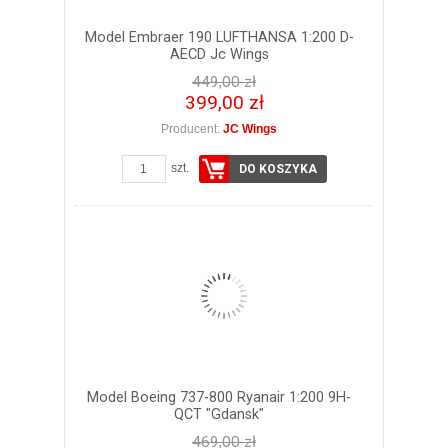
Model Embraer 190 LUFTHANSA 1:200 D-
AECD Jc Wings
449,00 zł
399,00 zł
Producent:
JC Wings
szt.
DO KOSZYKA
Model Boeing 737-800 Ryanair 1:200 9H-
QCT "Gdansk"
469,00 zł