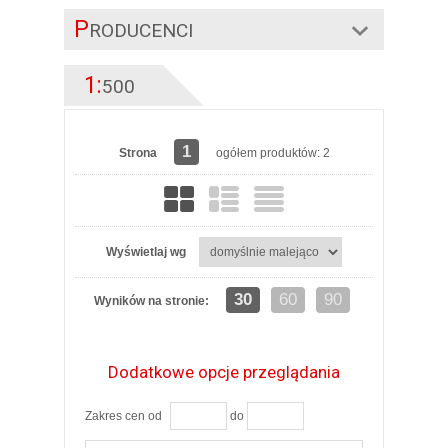
P
RODUCENCI
1:
500
1
Strona
ogółem produktów: 2
Wyświetlaj wg
30
60
90
Wyników na stronie:
Dodatkowe opcje przeglądania
Zakres cen od
do