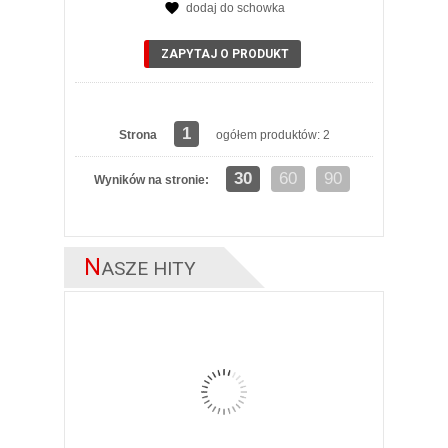
dodaj do schowka
ZAPYTAJ O PRODUKT
1
Strona
ogółem produktów: 2
30
60
90
Wyników na stronie:
N
ASZE HITY