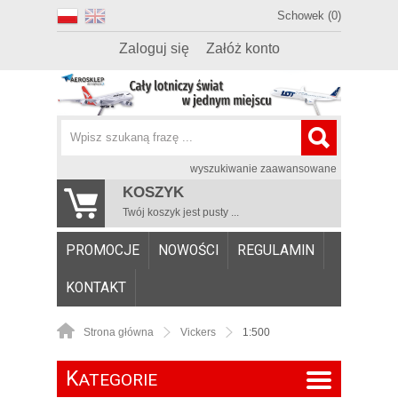
Schowek (0)
Zaloguj się
Załóż konto
wyszukiwanie zaawansowane
KOSZYK
Twój koszyk jest pusty ...
PROMOCJE
NOWOŚCI
REGULAMIN
KONTAKT
Strona główna
Vickers
1:500
K
ATEGORIE