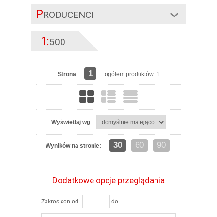
P
RODUCENCI
1:
500
1
Strona
ogółem produktów: 1
Wyświetlaj wg
30
60
90
Wyników na stronie:
Dodatkowe opcje przeglądania
Zakres cen od
do