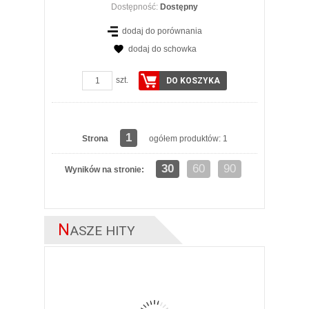
Dostępność:
Dostępny
dodaj do porównania
dodaj do schowka
szt.
DO KOSZYKA
1
Strona
ogółem produktów: 1
30
60
90
Wyników na stronie:
N
ASZE HITY